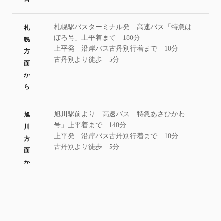
札幌駅バスターミナル発 高速バス「特急は
札
ぼろ号」上平着まで 180分
幌
上平発 沿岸バス古丹別行着まで 10分
方
古丹別より徒歩 5分
面
か
ら
旭川駅前より 高速バス「特急あさひかわ
旭
号」上平着まで 140分
川
上平発 沿岸バス古丹別行着まで 10分
方
古丹別より徒歩 5分
面
か
ら
クリックで北海道商工会連合会ホームページ
商
に移動します
工