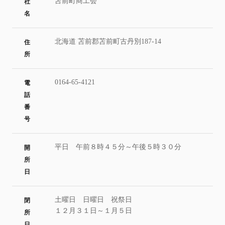
苫前町商工会
社
名
北海道 苫前郡苫前町古丹別187-14
住
所
0164-65-4121
電
話
番
号
平日 午前８時４５分～午後５時３０分
開
所
日
土曜日 日曜日 祝祭日
閉
１２月３１日～１月５日
所
日