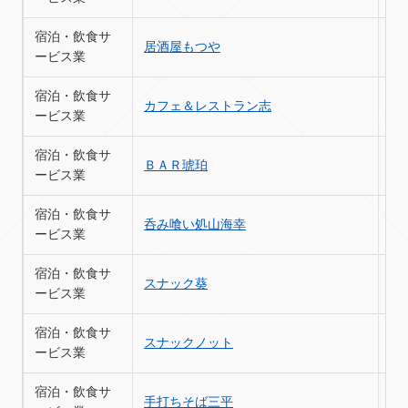
宿泊・飲食サ
居酒屋もつや
苫
ービス業
宿泊・飲食サ
カフェ＆レストラン志
苫
ービス業
宿泊・飲食サ
ＢＡＲ琥珀
苫
ービス業
宿泊・飲食サ
呑み喰い処山海幸
苫
ービス業
宿泊・飲食サ
スナック葵
苫
ービス業
宿泊・飲食サ
スナックノット
苫
ービス業
宿泊・飲食サ
手打ちそば三平
苫