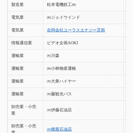
製造業
松本電機鉄工㈱
苫
電気業
㈱ジェイウインド
苫
電気業
合同会社ユーラスエナジー苫前
苫
情報通信業
ビデオ企画AOKI
苫
運輸業
㈲川森
苫
運輸業
㈱小林物産運輸
苫
運輸業
㈲大衆ハイヤー
苫
運輸業
㈲藤観光バス
苫
卸売業・小売
㈲伊藤石油店
苫
業
卸売業・小売
㈲猪股石油店
苫
業