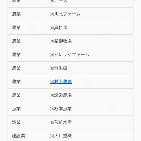
農業
㈱アース
苫
農業
㈱川北ファーム
苫
農業
㈲真軌道
苫
農業
㈱箱柳牧場
苫
農業
㈱ビレッジファーム
苫
農業
㈲無限樹
苫
農業
㈱村上農園
苫
農業
㈱悠栄農場
苫
漁業
㈱杉本漁業
苫
漁業
㈲苫前水産
苫
建設業
㈱大川重機
苫