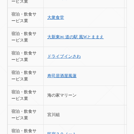
ービス業
宿泊・飲食サ
大衆食堂
苫
ービス業
宿泊・飲食サ
大新東㈱ 道の駅 風Wとままえ
苫
ービス業
宿泊・飲食サ
ドライブインさわ
苫
ービス業
宿泊・飲食サ
寿司居酒屋風蓮
苫
ービス業
宿泊・飲食サ
海の家マリーン
苫
ービス業
宿泊・飲食サ
宮川組
苫
ービス業
宿泊・飲食サ