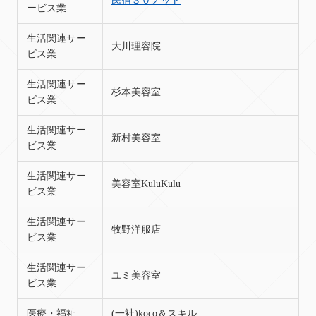
民宿３０ノット
苫
ービス業
生活関連サー
大川理容院
苫
ビス業
生活関連サー
杉本美容室
苫
ビス業
生活関連サー
新村美容室
苫
ビス業
生活関連サー
美容室KuluKulu
苫
ビス業
生活関連サー
牧野洋服店
苫
ビス業
生活関連サー
ユミ美容室
苫
ビス業
医療・福祉
(一社)koco＆スキル
苫