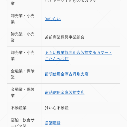
パナトークでんきのタカヤマ
苫
業
卸売業・小売
㈲むらい
苫
業
卸売業・小売
苫前商業振興事業組合
苫
業
卸売業・小売
るもい農業協同組合苫前支所 Aマート
苫
業
こたんべつ店
金融業・保険
留萌信用金庫古丹別支店
苫
業
金融業・保険
留萌信用金庫苫前支店
苫
業
不動産業
けいら不動産
苫
宿泊・飲食サ
居酒屋縁
苫
ービス業