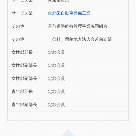
サービス業
㈱服部産業
苫
サービス業
㈲北栄自動車整備工業
苫
その他
苫前道路維持管理事業協同組合
苫
その他
（公社）留萌地方法人会苫前支部
苫
女性部部長
定款会員
女性部副部長
定款会員
女性部副部長
定款会員
青年部部長
定款会員
青年部副部長
定款会員