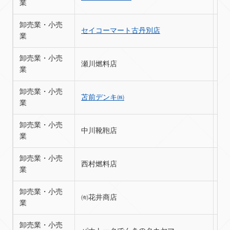
業
卸売業・小売
セイコーマート古丹別店
苫
業
卸売業・小売
瀬川燃料店
苫
業
卸売業・小売
苫前デンキ㈱
苫
業
卸売業・小売
中川靴鞄店
苫
業
卸売業・小売
西村燃料店
苫
業
卸売業・小売
㈲花井商店
苫
業
卸売業・小売