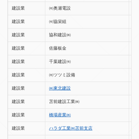
建設業
㈲奥瀬電設
苫
建設業
㈲協栄組
苫
建設業
協和建設㈱
苫
建設業
佐藤板金
苫
建設業
千葉建設㈲
苫
建設業
㈲ツツミ設備
苫
建設業
㈱東北建設
苫
建設業
苫前建設工業㈱
苫
建設業
橋場産業㈱
苫
建設業
ハラダ工業㈱苫前支店
苫