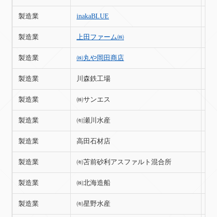
製造業
inakaBLUE
苫
製造業
上田ファーム㈱
苫
製造業
㈱丸や岡田商店
苫
製造業
川森鉄工場
苫
製造業
㈱サンエス
苫
製造業
㈲瀬川水産
苫
製造業
高田石材店
苫
製造業
㈲苫前砂利アスファルト混合所
苫
製造業
㈱北海造船
苫
製造業
㈲星野水産
苫