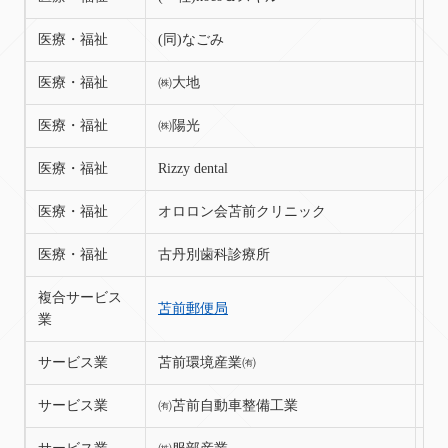
医療・福祉
(同)なごみ
苫
医療・福祉
㈱大地
苫
医療・福祉
㈱陽光
苫
医療・福祉
Rizzy dental
苫
医療・福祉
オロロン会苫前クリニック
苫
医療・福祉
古丹別歯科診療所
苫
複合サービス
苫前郵便局
苫
業
サービス業
苫前環境産業㈲
苫
サービス業
㈲苫前自動車整備工業
苫