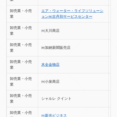
卸売業・小売
エア・ウォーター・ライフソリューシ
苫
業
ョン㈱古丹別サービスセンター
卸売業・小売
㈲大川商店
苫
業
卸売業・小売
㈱加納新聞販売店
苫
業
卸売業・小売
木全金物店
苫
業
卸売業・小売
㈲小泉商店
苫
業
卸売業・小売
シャルレ クイント
苫
業
卸売業・小売
㈲新光ビジネス
苫