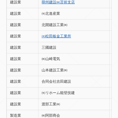
建設業
萌州建設㈱苫前支店
苫
建設業
㈲北進産業
苫
建設業
北開建設工業㈱
苫
建設業
㈲松田板金工業所
苫
建設業
三國建設
苫
建設業
㈱山崎電気
苫
建設業
山本建設工業㈱
苫
建設業
合同会社吉田建設
苫
建設業
㈲リホーム能登技建
苫
建設業
渡部工業㈱
苫
製造業
㈱阿部商会
苫