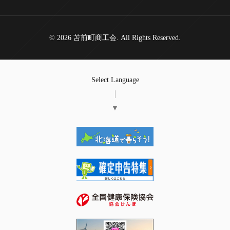
© 2026 苫前町商工会. All Rights Reserved.
Select Language
▼